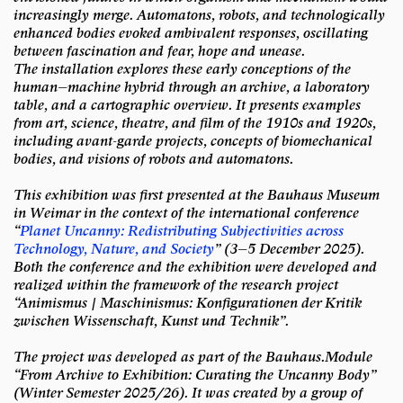
increasingly merge. Automatons, robots, and technologically
enhanced bodies evoked ambivalent responses, oscillating
between fascination and fear, hope and unease.
The installation explores these early conceptions of the
human–machine hybrid through an archive, a laboratory
table, and a cartographic overview. It presents examples
from art, science, theatre, and film of the 1910s and 1920s,
including avant-garde projects, concepts of biomechanical
bodies, and visions of robots and automatons.
This exhibition was first presented at the Bauhaus Museum
in Weimar in the context of the international conference
“
Planet Uncanny: Redistributing Subjectivities across
Technology, Nature, and Society
”
(3–5 December 2025).
Both the conference and the exhibition were developed and
realized within the framework of the research project
“
Animismus | Maschinismus: Konfigurationen der Kritik
zwischen Wissenschaft, Kunst und Technik
”
.
The project was developed as part of the Bauhaus.Module
“
From Archive to Exhibition: Curating the Uncanny Body
”
(Winter Semester 2025/26). It was created by a group of