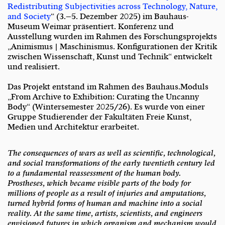
Redistributing Subjectivities across Technology, Nature,
and Society
“ (3.–5. Dezember 2025) im Bauhaus-
Museum Weimar präsentiert. Konferenz und
Ausstellung wurden im Rahmen des Forschungsprojekts
„Animismus | Maschinismus. Konfigurationen der Kritik
zwischen Wissenschaft, Kunst und Technik“ entwickelt
und realisiert.
Das Projekt entstand im Rahmen des Bauhaus.Moduls
„From Archive to Exhibition: Curating the Uncanny
Body“ (Wintersemester 2025/26). Es wurde von einer
Gruppe Studierender der Fakultäten Freie Kunst,
Medien und Architektur erarbeitet.
The consequences of wars as well as scientific, technological,
and social transformations of the early twentieth century led
to a fundamental reassessment of the human body.
Prostheses, which became visible parts of the body for
millions of people as a result of injuries and amputations,
turned hybrid forms of human and machine into a social
reality. At the same time, artists, scientists, and engineers
envisioned futures in which organism and mechanism would