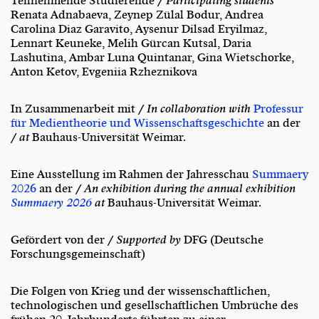
Teilnehmende Studierende /
Participating students
Renata Adnabaeva, Zeynep Zülal Bodur, Andrea
Carolina Diaz Garavito, Aysenur Dilsad Eryilmaz,
Lennart Keuneke, Melih Gürcan Kutsal, Daria
Lashutina, Ambar Luna Quintanar, Gina Wietschorke,
Anton Ketov, Evgeniia Rzheznikova
In Zusammenarbeit mit /
In collaboration with
Professur
für Medientheorie und Wissenschaftsgeschichte
an der
/
at
Bauhaus-Universität Weimar.
Eine Ausstellung im Rahmen der Jahresschau
Summaery
2026
an der /
An exhibition during the annual exhibition
Summaery 2026
at
Bauhaus-Universität Weimar.
Gefördert von der /
Supported by
DFG (Deutsche
Forschungsgemeinschaft)
Die Folgen von Krieg und der wissenschaftlichen,
technologischen und gesellschaftlichen Umbrüche des