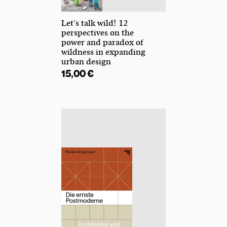
Let’s talk wild! 12
perspectives on the
power and paradox of
wildness in expanding
urban design
 bis 25,00 €
15,00
€