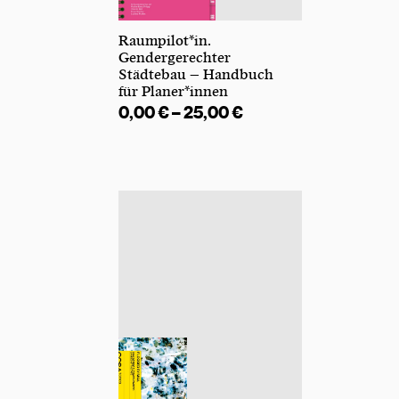
Raumpilot*in.
Gendergerechter
Städtebau – Handbuch
für Planer*innen
0,00
€
–
25,00
€
Preisspanne: 0,00 €