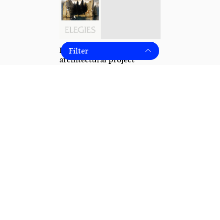
Filter
Elegies. Laments for an
architectural project
25,00
€
bis 16,00 €