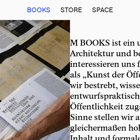
BOOKS
STORE
SPACE
M BOOKS ist ein u
Architektur und b
interessieren uns 
als „Kunst der Öff
wir bestrebt, wiss
entwurfspraktisch
Öffentlichkeit zu
Sinne stellen wir 
gleichermaßen hoh
Inhalt und formal