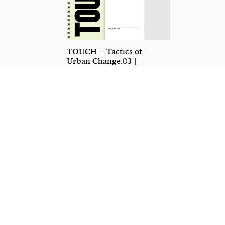
TOUCH – Tactics of
Urban Change.03 |
Zürich-West – Die
lebenswerte Stadt
0,00
€
–
16,00
€
Preisspanne: 0,00 € 