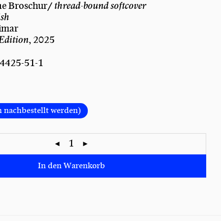
ne Broschur/
thread-bound softcover
ish
imar
 Edition
, 2025
4425-51-1
n nachbestellt werden)
In den Warenkorb