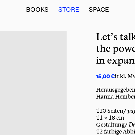
BOOKS
STORE
SPACE
Let’s tal
the powe
in expan
€
inkl. M
15,00
Herausgegebe
Hanna Hember
120 Seiten/
pa
11 × 18 cm
Gestaltung/
De
12 farbige Ab