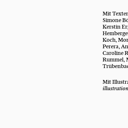
Mit Texte
Simone Bö
Kerstin E
Hemberger
Koch, Mon
Perera, A
Caroline 
Rummel, M
Trübenba
Mit Illust
illustratio