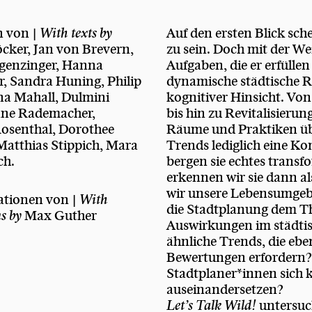
n von |
With texts by
Auf den ersten Blick sc
cker, Jan von Brevern,
zu sein. Doch mit der W
rgenzinger, Hanna
Aufgaben, die er erfülle
, Sandra Huning, Philip
dynamische städtische Re
a Mahall, Dulmini
kognitiver Hinsicht. V
nne Rademacher,
bis hin zu Revitalisieru
Rosenthal, Dorothee
Räume und Praktiken übe
atthias Stippich, Mara
Trends lediglich eine Ko
ch.
bergen sie echtes transfo
erkennen wir sie dann al
wir unsere Lebensumgeb
rationen von |
With
die Stadtplanung dem Th
ns by
Max Guther
Auswirkungen im städtis
ähnliche Trends, die ebe
Bewertungen erfordern?
Stadtplaner*innen sich 
auseinandersetzen?
Let’s Talk Wild!
untersuc