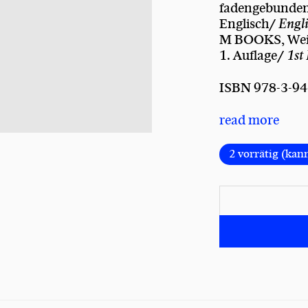
fadengebunde
Englisch/
Engl
M BOOKS, We
1. Auflage/
1st
ISBN 978-3-94
read more
2 vorrätig (kan