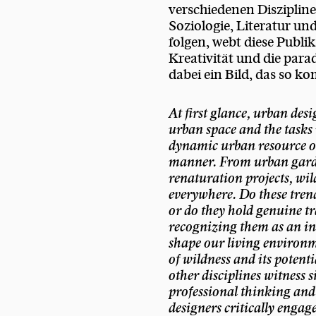
verschiedenen Diszipline
Soziologie, Literatur un
folgen, webt diese Publi
Kreativität und die par
dabei ein Bild, das so kom
At first glance, urban de
urban space and the tasks i
dynamic urban resource of
manner. From urban garde
renaturation projects, wil
everywhere. Do these trend
or do they hold genuine tr
recognizing them as an in
shape our living environ
of wildness and its potent
other disciplines witness 
professional thinking an
designers critically engag