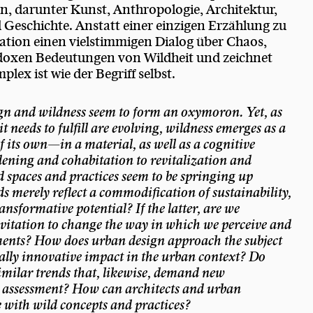
n, darunter Kunst, Anthropologie, Architektur,
d Geschichte. Anstatt einer einzigen Erzählung zu
kation einen vielstimmigen Dialog über Chaos,
adoxen Bedeutungen von Wildheit und zeichnet
plex ist wie der Begriff selbst.
sign and wildness seem to form an oxymoron. Yet, as
t needs to fulfill are evolving, wildness emerges as a
 its own—in a material, as well as a cognitive
ning and cohabitation to revitalization and
d spaces and practices seem to be springing up
s merely reflect a commodification of sustainability,
ansformative potential? If the latter, are we
vitation to change the way in which we perceive and
ments? How does urban design approach the subject
ially innovative impact in the urban context? Do
similar trends that, likewise, demand new
d assessment? How can architects and urban
e with wild concepts and practices?