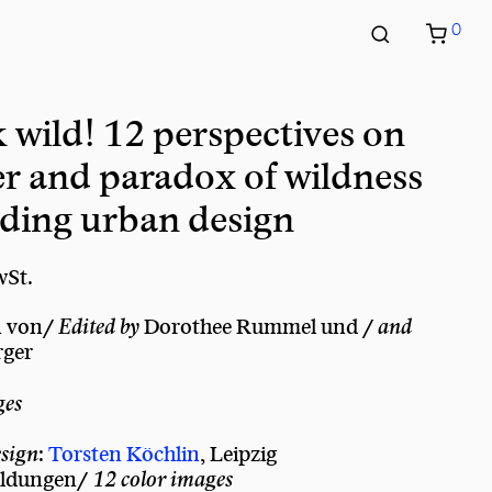
0
k wild! 12 perspectives on
r and paradox of wildness
ding urban design
wSt.
n von/
Edited by
Dorothee Rummel und /
and
ger
ges
sign
:
Torsten Köchlin
, Leipzig
bildungen/
12 color images