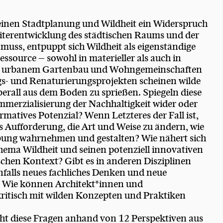
heinen Stadtplanung und Wildheit ein Widerspruch
eiterentwicklung des städtischen Raums und der
n muss, entpuppt sich Wildheit als eigenständige
ssource – sowohl in materieller als auch in
on urbanem Gartenbau und Wohngemeinschaften
ngs- und Renaturierungsprojekten scheinen wilde
rall aus dem Boden zu sprießen. Spiegeln diese
mmerzialisierung der Nachhaltigkeit wider oder
rmatives Potenzial? Wenn Letzteres der Fall ist,
s Aufforderung, die Art und Weise zu ändern, wie
ung wahrnehmen und gestalten? Wie nähert sich
ema Wildheit und seinen potenziell innovativen
chen Kontext? Gibt es in anderen Disziplinen
nfalls neues fachliches Denken und neue
 Wie können Architekt*innen und
kritisch mit wilden Konzepten und Praktiken
ht diese Fragen anhand von 12 Perspektiven aus