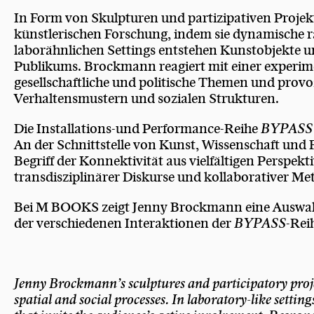
In Form von Skulpturen und partizipativen Proje
künstlerischen Forschung, indem sie dynamische r
laborähnlichen Settings entstehen Kunstobjekte u
Publikums. Brockmann reagiert mit einer experim
gesellschaftliche und politische Themen und prov
Verhaltensmustern und sozialen Strukturen.
Die Installations-und Performance-Reihe
BYPASS
An der Schnittstelle von Kunst, Wissenschaft und 
Begriff der Konnektivität aus vielfältigen Perspek
transdisziplinärer Diskurse und kollaborativer Me
Bei M BOOKS zeigt Jenny Brockmann eine Auswah
der verschiedenen Interaktionen der
BYPASS
-Rei
Jenny Brockmann
’
s sculptures and participatory proj
spatial and social processes. In laboratory-like settin