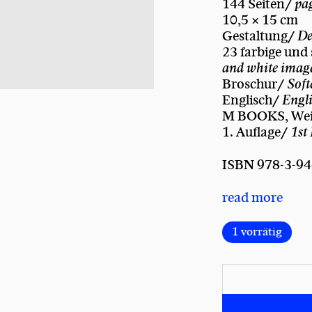
144 Seiten/
pa
10,5 × 15 cm
Gestaltung/
De
23 farbige und
and white imag
Broschur/
Soft
Englisch/
Engl
M BOOKS, We
1. Auflage/
1st
ISBN 978-3-94
read more
1 vorrätig