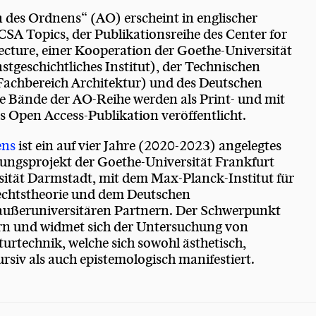
 des Ordnens“ (AO) erscheint in englischer
SA Topics, der Publikationsreihe des Center for
itecture, einer Kooperation der Goethe-Universität
tgeschichtliches Institut), der Technischen
Fachbereich Architektur) und des Deutschen
 Bände der AO-Reihe werden als Print- und mit
ls Open Access-Publikation veröffentlicht.
ens
ist ein auf vier Jahre (2020-2023) angelegtes
hungsprojekt der Goethe-Universität Frankfurt
ität Darmstadt, mit dem Max-Planck-Institut für
echtstheorie und dem Deutschen
außeruniversitären Partnern. Der Schwerpunkt
ern und widmet sich der Untersuchung von
turtechnik, welche sich sowohl ästhetisch,
ursiv als auch epistemologisch manifestiert.