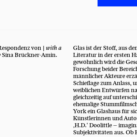
 Respondenz von |
with a
Glas ist der Stoff, aus 
y
Sina Brückner-Amin.
Literatur in der ersten 
gewöhnlich wird die Gesc
Forschung beider Berei
männlicher Akteure erzä
Schieflage zum Anlass, u
weiblichen Entwürfen na
gleichzeitig auf untersc
ehemalige Stummfilmsch
York ein Glashaus für si
Künstlerinnen und Auto
‚H.D.‘ Doolittle – imagi
Subjektivitäten aus. Ob 