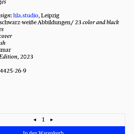
ges
sign
:
hla.studio
, Leipzig
 schwarz-weiße Abbildungen/ 23
color and black
es
cover
ish
imar
 Edition
, 2023
4425-26-9
In den Warenkorb