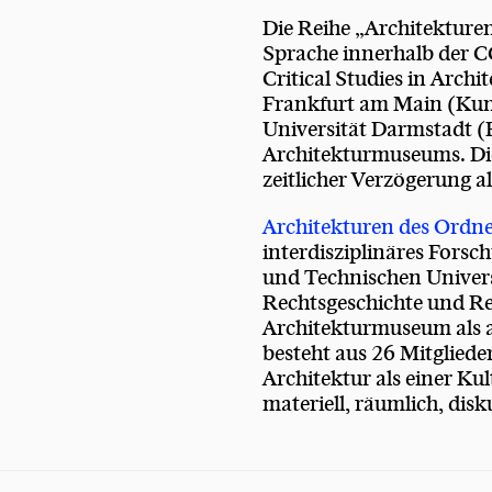
Die Reihe „Architekturen
Sprache innerhalb der CC
Critical Studies in Arch
Frankfurt am Main (Kuns
Universität Darmstadt (
Architekturmuseums. Die
zeitlicher Verzögerung a
Architekturen des Ordn
interdisziplinäres Forsc
und Technischen Univers
Rechtsgeschichte und R
Architekturmuseum als 
besteht aus 26 Mitglied
Architektur als einer Kul
materiell, räumlich, disk