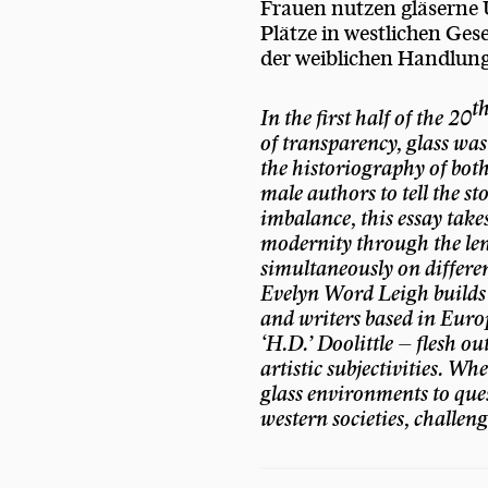
Frauen nutzen gläserne 
Plätze in westlichen Ge
der weiblichen Handlung
t
In the first half of the 20
of transparency, glass wa
the historiography of both
male authors to tell the s
imbalance, this essay takes
modernity through the lens
simultaneously on differen
Evelyn Word Leigh builds a
and writers based in Eur
‘H.D.’ Doolittle – flesh o
artistic subjectivities. W
glass environments to ques
western societies, challen