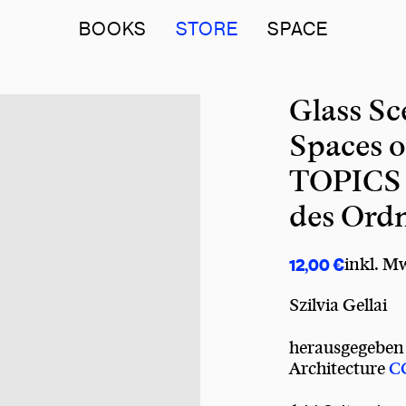
BOOKS
STORE
SPACE
Glass Sc
Spaces 
TOPICS 6
des Ordn
€
inkl. M
12,00
Szilvia Gellai
herausgegebe
Architecture
C