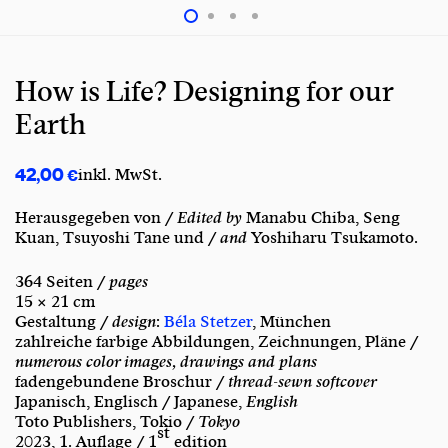
How is Life? Designing for our
Earth
42,00
€
inkl. MwSt.
Herausgegeben von /
Edited by
Manabu Chiba, Seng
Kuan, Tsuyoshi Tane und /
and
Yoshiharu Tsukamoto.
364 Seiten /
pages
15 × 21 cm
Gestaltung /
design
:
Béla Stetzer
, München
zahlreiche farbige Abbildungen, Zeichnungen, Pläne /
numerous color images, drawings and plans
fadengebundene Broschur /
thread-sewn softcover
Japanisch, Englisch / Japanese,
English
Toto Publishers, Tokio /
Tokyo
st
2023, 1. Auflage / 1
edition