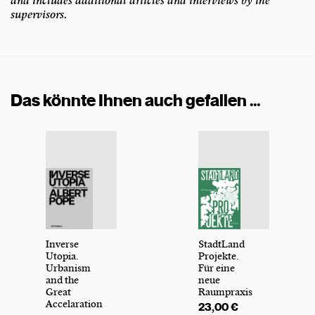
and includes additional articles and interviews by the
supervisors.
Das könnte Ihnen auch gefallen …
Inverse
StadtLand
Utopia.
Projekte.
Urbanism
Für eine
and the
neue
Great
Raumpraxis
Accelaration
23,00
€